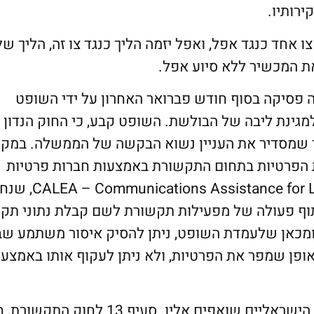
ה קיבל צו במעמד צו אחד כנגד אפל, ואפל יזמה הליך כנגד צו זה, הליך ש
ת המכשיר ללא סיוע אפל.
נה פסיקה בסוף חודש פברואר האחרון על ידי השופט
מגינת ליבה של הבולשת. השופט קבע, כי החוק הנדון 
חר שמסדיר את העניין נשוא הבקשה של הממשלה. במק
ת הפרטיות בתחום התקשורת באמצעות חברות פרטיות
מוסדר כבר בחוק, המכונה sistance for Law Enforcement Act
ש שיתוף פעולה של מפעילות תקשורת לשם קבלת נתוני תק
, ומכאן שלעמדת השופט, ניתן להסיק איסור משתמע ש
ופן שמפר את הפרטיות, ולא ניתן לעקוף אותו באמצעו
CALEA הוא חוק, המהווה סטנדרד שגופי האכיפה הישראליים שואפים אליו. סעיף 13 לחוק