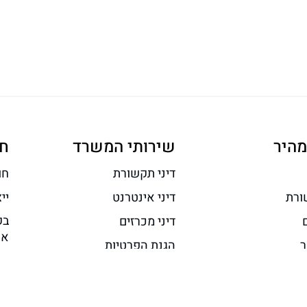
מהיר
שירותי המשרד
ח
דיני תקשורת
חו
ורת
דיני אינטרנט
יי
בק
דיני מכרזים
אח
ר
הגנת הפרטיות
או
נגישות
משפט מסחרי והייטק
מה
ימוש באתר
משפט מנהלי ורגולציה