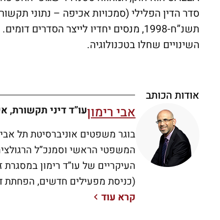
תשנ”ח-1998, מנסים יחדיו לייצר הסדרים 
השינויים שחלו בטכנולוגיה.
אודות הכותב
אבי רימון
עו”ד דיני תקשורת, אי
המשפטי הראשי וסמנכ”ל הרגולציה 
העיקריים של עו”ד רימון במסגרת ז
קרא עוד
2000 ועד שנת 12
אז מירס תקשורת). בין הישגיו העיק