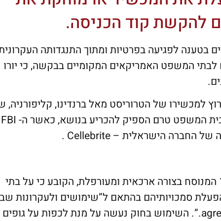
יע ל- FBI לפרוץ למכשירים בטענה לפגיעה בפרטיות ומתוך התנגדותה העקרונית
חודשים האחרונים לבתי המשפט האמריקאים המקומיים בבקשה, כי יורו
ם.
ץ למכשירו של הטרוריסט מאל ברנדינו, קליפורניה, 
עם בת זוגו כמה עשרות אנשים בדצמבר האחרון. בית המשפט טרם הספיק להכריע בנושא, כאשר ה- FBI
חברה הישראלית – Cellebrite .
ה- FBI משתמש בחוק אמריקאי נושן משנת 1789 המנוסח בצורה ארכאית ומעורפלת, הקובע כי על בתי
עלת סמכויותיהם בהתאם ל”שימושים ולעקרונות שבד
– “agreeable to the usages and principles of law.”. השימוש בחוק נעשה על מנת לכפות על גופים