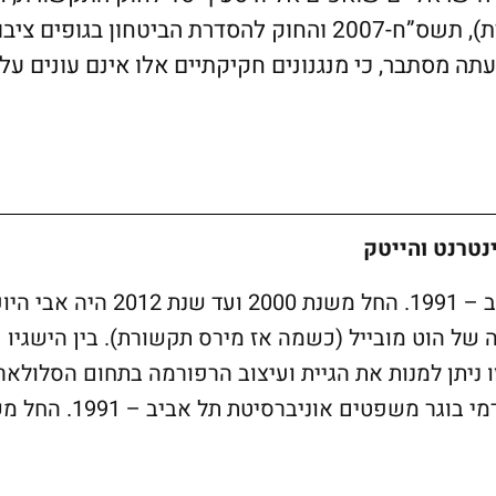
סדר הדין הפלילי (סמכויות אכיפה – נתוני תקשורת), תשס”ח-2007 והחוק להסדרת הביטחון בגופי
דומים. עתה מסתבר, כי מנגנונים חקיקתיים אלו אינם עונים על
נטרנט והייטק
בוגר משפטים אוניברסיטת תל אביב – 1991. החל משנת 2000 ועד שנת 2012 ה
של הוט מובייל (כשמה אז מירס תקשורת). בין הישגיו
ו ניתן למנות את הגיית ועיצוב הרפורמה בתחום הסלולאר,
(כניסת מפעילים חדשים, הפחתת דמי בוגר משפטים אוניברסיט
20 היה אבי היועץ המשפטי הראשי וסמנכ”ל הרגולציה של הוט מובייל 
ריים של עו”ד רימון במסגרת זו ניתן למנות את הגיית ועי