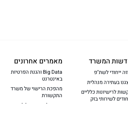
דשות המשרד
מאמרים אחרונים
Big Data והגנת הפרטיות
זה ייחודי לשת"פ
באינטרנט
צגנו בעתירה מנהלית
מהפכת הרישוי של משרד
שות לרישיונות כלליים
התקשורת
ודים לשירותי בזק
תוכן גולשים הוביל לאחריות
שר ניסוי ראשון באינטרנט
אתר אינטרנט בגין הוצאת
יר ללא תשתית קרקעית
לשון הרע