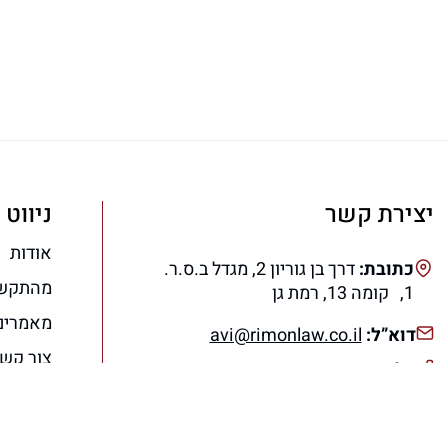
יצירת קשר
ניווט 
אודות
כתובת:
דרך בן גוריון 2, מגדל ב.ס.ר.
מהתקש
1, קומה 13, רמת גן
מאמרים
דוא”ל:
avi@rimonlaw.co.il
צור קש
טלפון:
077-318-6566
הצהרת 
תנאי ש