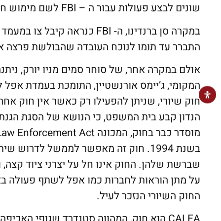
שונים לבצע פעולות עבור ה – FBI לשם מימוש חקירותיו.
במקרה סן ברנדינו, ה- FBI כנרא
התברר עד תומו לנוכח העובדה שהבולשת פרצה א
אולם במקרה אחר, של סוחר סמים מניו יורק, נית
המקומי, ג’יימס אורנשטיין, התומכת בעמדת אפל ל
חוק שיורי, שניתן להפעילו רק כאשר אין חוק א
הנדון קבע בית המשפט, כי הנושא של הסגת הגנ
בשנת 1994. חוק זה מאפשר לממשל לדרו
שברשת שלהן. החוק אינו חל על יצרני ציוד קצה
על מתן הוראות לחברות כמו אפל לשתף פעולה בא
החוק השיורי הנזכר לעיל.