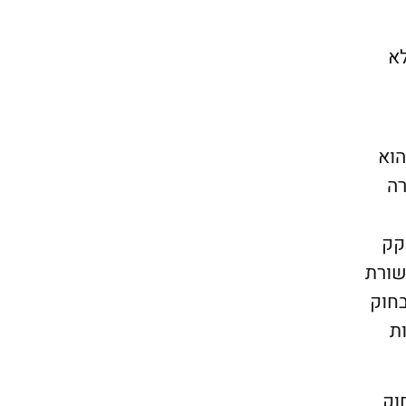
לא
הוא
רה
CALEA – Communications As, שנחקק
שורת
בחוק
ת
 התקשורת, חוק