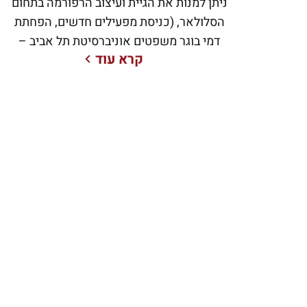
ניתן למנות את הגיית ועיצוב הרפורמה בתחום
הסלולאר, (כניסת מפעילים חדשים, הפחתת
דמי בוגר משפטים אוניברסיטת תל אביב –
קרא עוד
1991. החל משנת 2000 ועד שנת 2012 היה
אבי היועץ המשפטי הראשי וסמנכ”ל
הרגולציה של הוט מובייל (כשמה אז מירס
תקשורת). בין הישגיו העיקריים של עו”ד רימון
במסגרת זו ניתן למנות את הגיית ועיצוב
הרפורמה בתחום הסלולאר, (כניסת מפעילים
חדשים, הפחתת דמי