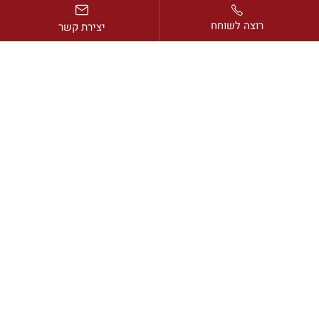
מאמרים אחרונים
רוצה לשוחח
יצירת קשר
כתובת:
דרך בן גוריון 2, מגדל ב.ס.ר. 1, קומה 13, רמת גן
דוא”ל:
avi@rimonlaw.co.il
טלפון:
077-318-6566