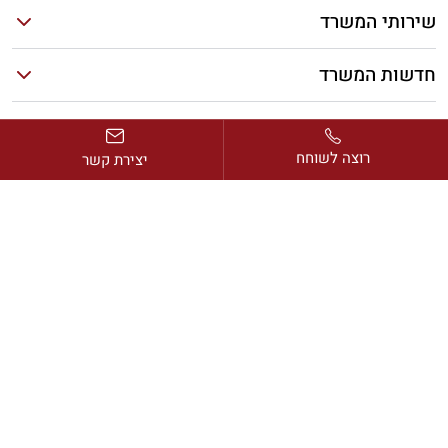
שירותי המשרד
חדשות המשרד
מאמרים אחרונים
רוצה לשוחח
יצירת קשר
כתובת:
דרך בן גוריון 2, מגדל ב.ס.ר. 1, קומה 13, רמת גן
דוא”ל:
avi@rimonlaw.co.il
טלפון:
077-318-6566