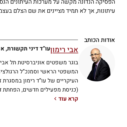
הפסיקה הנדונה מקשה על מערכות העיתונים הנסמכ
עיתונות, אך לא תמיד מציינים את שם הצלם בעצמ
אודות הכותב
אבי רימון
עו”ד דיני תקשורת, אי
המשפטי הראשי וסמנכ”ל הרגולציה 
העיקריים של עו”ד רימון במסגרת ז
קרא עוד
2000 ועד שנת 12
אז מירס תקשורת). בין הישגיו העיק
הרפורמה בתחום הסלולאר, (כניסת