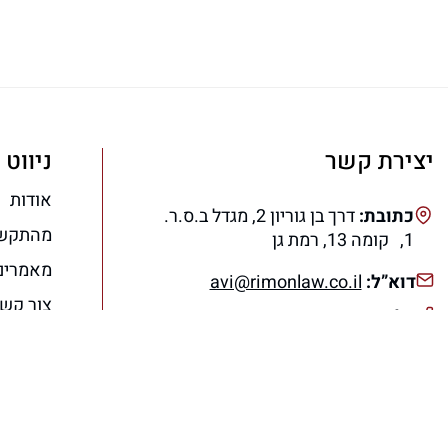
יצירת קשר
ניווט 
אודות
כתובת:
דרך בן גוריון 2, מגדל ב.ס.ר.
מהתקש
1, קומה 13, רמת גן
מאמרים
דוא”ל:
avi@rimonlaw.co.il
צור קש
טלפון:
077-318-6566
הצהרת 
תנאי ש
מדיניות