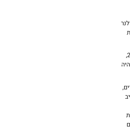
לנר
ת
לנוכח זאת, מילנר הגיש תביעה בטענה שהופרו זכויותיו המוסריות על פי חוק זכות יוצרים, תשס”ח – 2007,
היה
ם,
טיב
ת
ילומים