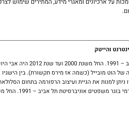
ות על ארכיונים ומאגרי מידע, המתירים שימוש לצרכ
ם.
נטרנט והייטק
בוגר משפטים אוניברסיטת תל אביב – 1991. החל משנת 2000 ועד שנת 2012 ה
של הוט מובייל (כשמה אז מירס תקשורת). בין הישגיו
ו ניתן למנות את הגיית ועיצוב הרפורמה בתחום הסלולאר,
(כניסת מפעילים חדשים, הפחתת דמי בוגר משפטים אוניברסיט
20 היה אבי היועץ המשפטי הראשי וסמנכ”ל הרגולציה של הוט מובייל 
ריים של עו”ד רימון במסגרת זו ניתן למנות את הגיית ועי
 מפעילים חדשים, הפחתת דמי