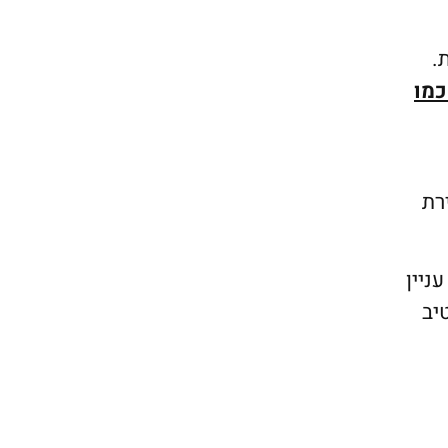
.
כמו
רת
 לכל עניין
יב