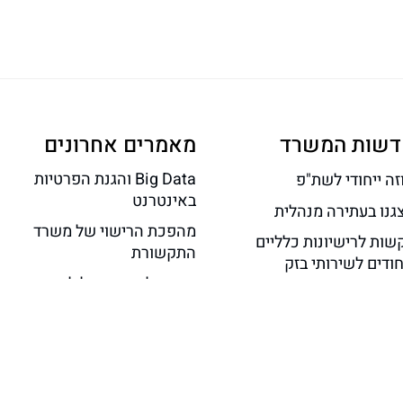
דשות המשרד
מאמרים אחרונים
Big Data והגנת הפרטיות
זה ייחודי לשת"פ
באינטרנט
צגנו בעתירה מנהלית
מהפכת הרישוי של משרד
שות לרישיונות כלליים
התקשורת
ודים לשירותי בזק
תוכן גולשים הוביל לאחריות
שר ניסוי ראשון באינטרנט
אתר אינטרנט בגין הוצאת
יר ללא תשתית קרקעית
לשון הרע
ביהמ”ש המחוזי ת”א: ניתן
לתבוע תאגידים בינלאומיים
הפועלים ברשת האינטרנט