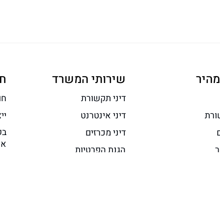
מהיר
שירותי המשרד
ח
דיני תקשורת
חו
ורת
דיני אינטרנט
יי
בק
דיני מכרזים
אח
ר
הגנת הפרטיות
או
נגישות
משפט מסחרי והייטק
מה
ימוש באתר
משפט מנהלי ורגולציה
 פרטיות