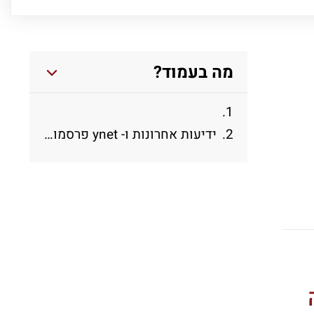
מה בעמוד?
ידיעות אחרונות ו- ynet פרסמו, במסגרת כתבות על פטירתו של הרב לוינגר, צילומים של העלייה לסבסטיה שצולמו על ידי משה מילנר בשנת 1975.