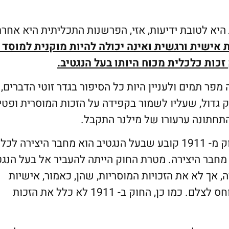
א לטובת ידיעות, אזי, הפרשנות התכליתית היא אחרת
אישית ורגשית ואינה יכולה להיות מוקנית למוסד 
זכות כלכלית מכוח היותו בעל הנגטיב.
פר תמים ולעניין היות כל הסיפור בגדר זוטי הדברים,
 גדול, שעליו לשמור בקפידה על הזכות המוסרית ופטי
התחתונה ערעורו של מילנר התקבל.
ניתן להוסיף נימוק נוסף לפסיקה זו והוא שאין החוק מ- 1911 קובע שבעל הנגטיב הוא מחבר היצירה
 מחבר היצירה. מטרת החוק הייתה להעביר אל בעל הנגט
, אך לא את הזכויות המוסריות, שהן, כאמור, אישיות
ונובעות מעצם אקט היצירה של היצירה, שתמיד ייוחס לצלם. כמו כן, החוק ב- 1911 לא כלל את הזכות