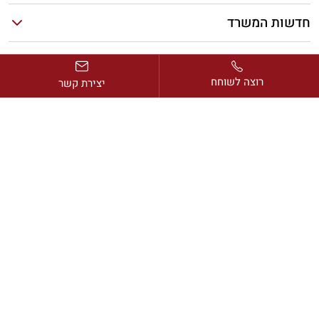
חדשות המשרד
מאמרים אחרונים
רוצה לשוחח
יצירת קשר
כתובת:
דרך בן גוריון 2, מגדל ב.ס.ר. 1, קומה 13, רמת גן
דוא”ל:
avi@rimonlaw.co.il
טלפון:
077-318-6566