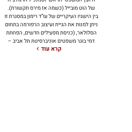
של הוט מובייל (כשמה אז מירס תקשורת).
בין הישגיו העיקריים של עו”ד רימון במסגרת זו
ניתן למנות את הגיית ועיצוב הרפורמה בתחום
הסלולאר, (כניסת מפעילים חדשים, הפחתת
דמי בוגר משפטים אוניברסיטת תל אביב –
קרא עוד
1991. החל משנת 2000 ועד שנת 2012 היה
אבי היועץ המשפטי הראשי וסמנכ”ל
הרגולציה של הוט מובייל (כשמה אז מירס
תקשורת). בין הישגיו העיקריים של עו”ד רימון
במסגרת זו ניתן למנות את הגיית ועיצוב
הרפורמה בתחום הסלולאר, (כניסת מפעילים
חדשים, הפחתת דמי