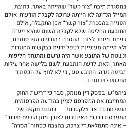
במסגרת תיבת “צור קשר” שהייתה באתר. כתובת
המייל הנדונה לא הייתה ערוכה לקבלת הודעות, אולם
הפנייה במסגרת “צור קשר” אכן התקבלה, אולם
התובעת החליטה שלא לקבלה משום שהיא ייעדה
כפתור מיוחד לצורך ההסרה בהודעות הפרסומיות,
ולא הייתה מעוניינת לטפל ידנית בבקשות החוזרות
ונשנות של התובע אשר היה נרשם ומתנתק חליפות
מאתר, וזאת, לדעת הנתבעת, לשם בלישה אחר עילות
תביעה נגדה. התובע טען, כי לא לחץ על הכפתור
מחשש לוירוסים.
ביהמ”ש, בפסק דין מנומק, סבר כי דרישת החוק
המחייבת את המפרסם לציין בהודעה הפרסומית
הנשלחת בדואר אלקטרוני – “כתובת תקפה של
המפרסם ברשת האינטרנט לצורך מתן הודעת סירוב”
– אינה מתמלאת די צרכה, בהצבת כפתור “הסרה”