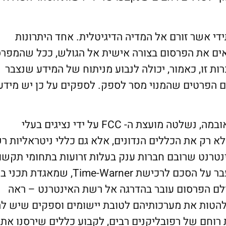
די אשר זורם אל המדיה הדיגיטלית. אחד היתרונות
אים את הפרסום בצורה אישית אל הגולש, ככל שהמפר
רות זו, כאמור, יכולה לנבוע מניתוח של המידע שנצבר
ם הפרטים שהמנוי מסר לספק. לספקים על כן יש מידע
בטרם נתאר כללים אלו, נציין, כי בתקופת הנשיא אובמה, נשלטה מועצת ה- FCC על ידי נציגים בעלי
א רק את הכללים הנדונים, אלא גם כללי ניטראליות ר
ינטרנט שרובם חברות ענק בעלות זרועות בתחומי תקשו
ומדיה נוספים, כך למשל AT&T חתמה בחודש שעבר על הסכם לרכישת Time-Warner, ש
ולם הפרסום עובר בהדרגה אל רשת האינטרנט – ראה
 להטות את מערכותיהם לטובת יישומים וספקים שיש ל
רוחם של רפובליקנים רבים, לקבוע כללים שירסנו את