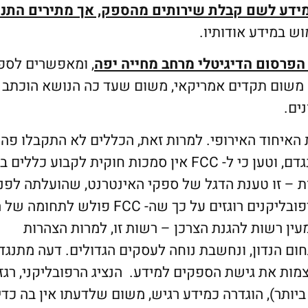
מידע לשם קבלת שירותים מהספק
,
אך מתירים התני
ש במידע אודותיו.
פרסום הדיגיטלי מרחב מחייה יפה
, ומאפשרים לספ
ש משום תקדים אמריקאי, משום שעד כה הנושא הוכתב
ים.
איחוד האירופי. למרות זאת, הכללים לא התקבלו פה 
שכן הנציג הרפובליקני במועצת ה- FCC, הצביע כנגדם, וטען כי ל- FCC אין סמכות חוקית לקבוע כ
 – זו טענת הדגל של ספקי האינטרנט, שהועלתה לפני
כשנה בעניין כללי ניטראליות הרשת. הספקים והרפובליקנים רוגזים על כך שה- FCC פולש לתחו
עין רשות להגנת הצרכן – רשות זו, למרות הצהרות
ום הנדון, ונחשבת נוחה לעסקים הגדולים. דעה מתנגדת
מות את גישת הספקים למידע. הנציג הרפובליקני, רגז
ותר), הוגדרה כמידע רגיש, משום שלדעתו אין בה כדי