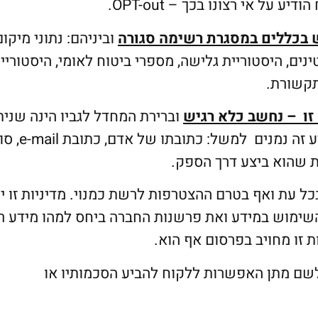
ל אי רצונו בכך – OPT-out.
 בכללים במסגרת רשימה סגורה
וביניהם: נתוני מיקום
ינים, היסטוריית גלישה, מספרי ביטוח לאומי, היסטוריי
תקשורת.
 זו – נחשב כלא רגיש
וברירת המחדל לגביו הינה שנית
להשתמש בו, אלא אם המנוי ביקש אחרת. על מידע זה נמנים למשל: כ
 שהוא ביצע דרך הספק.
ל עת ואף בטרם ההצטרפות לרשת כמנוי. מדיניות זו י
השימוש במידע ואת פרשנות החברה ביחס למהו מידע ר
ת זו מחויב בפרסום אף הוא.
לשם מתן האפשרות ללקוח להביע הסכמותיו או