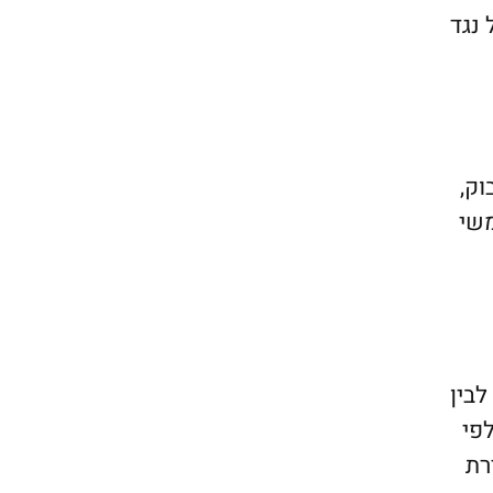
 נגד
וק,
משי
לבין
פי
וש 2) מידע שברירת