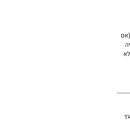
(אם
ה
לא
יה אבי היועץ