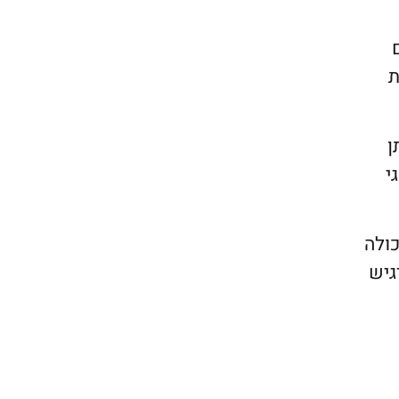
ת
ן
תובתו של אדם, כתובת e-mail, סוגי
כולה
גיש