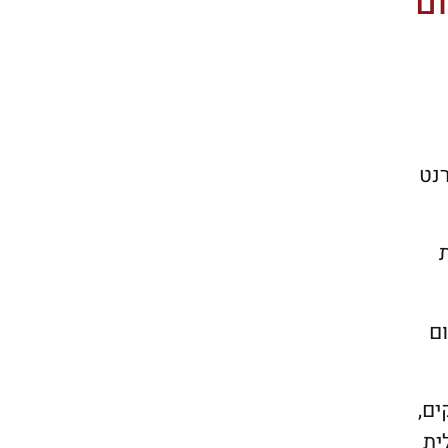
ום
רנט
ום
ים,
ית