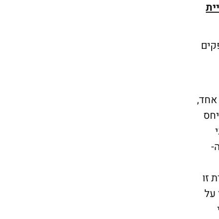
ית
קים
אחד,
ללים ביחס
מה של ה-
 זו
 על