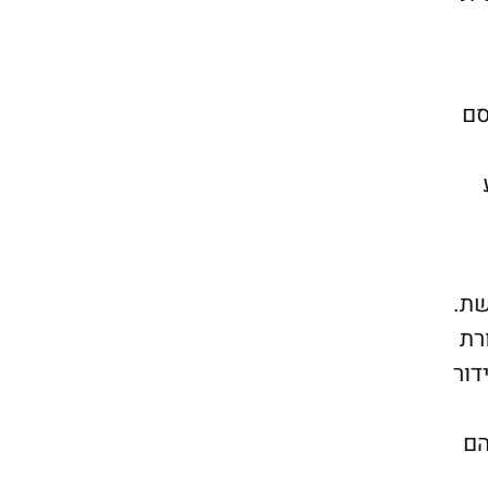
סם
שת.
רת
מאגדת תכני בידור
הם