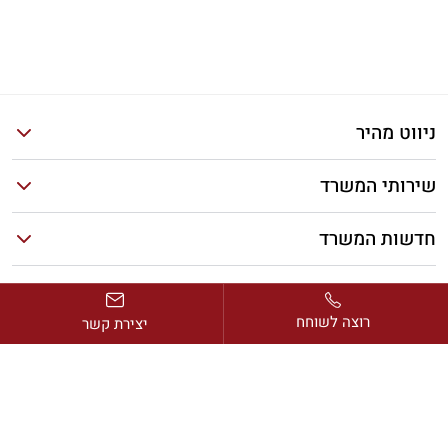
ניווט מהיר
שירותי המשרד
חדשות המשרד
מאמרים אחרונים
רוצה לשוחח
יצירת קשר
כתובת:
דרך בן גוריון 2, מגדל ב.ס.ר. 1, קומה 13, רמת גן
דוא”ל:
avi@rimonlaw.co.il