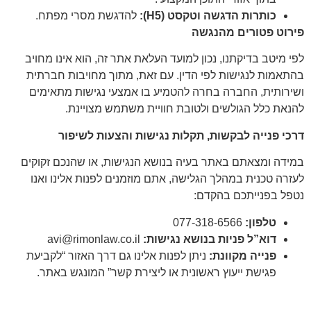
כותרות הדגשה וטקסט (
H5
):
להדגשת מסרי מפתח.
פירוט פטורים מהנגשה
לפי מיטב בדיקתנו, נכון למועד העלאת אתר זה, הוא אינו מחויב
בהתאמות לנגישות לפי הדין. עם זאת, מתוך מחויבות חברתית
ושירותית, החברה בחרה להטמיע בו אמצעי נגישות מתאימים
להנאת כלל הגולשים ולטובת חוויית משתמש מצויינת.
דרכי פנייה לבקשות, תקלות נגישות והצעות לשיפור
במידה ומצאתם באתר בעיה בנושא הנגישות, או שהנכם זקוקים
לעזרה טכנית במהלך הגלישה, אתם מוזמנים לפנות אלינו ואנו
נטפל בפנייתכם בהקדם:
טלפון:
077-318-6566
דוא”ל פניות בנושא נגישות:
avi@rimonlaw.co.il
פנייה מקוונת:
ניתן לפנות אלינו גם דרך האזור “לקביעת
פגישת ייעוץ ראשונית או ליצירת קשר” המונגש באתר.