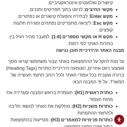
קישורים ואלמנטים אינטראקטיביים.
מקשי החיצים:
לניווט בתוך תפריטים ותכנים.
מקש
Enter
:
לבחירה והפעלת קישורים או כפתורים.
מקש
Esc
:
ליציאה מתפריטים נפתחים וסגירת חלונות
קופצים.
מקש
H
או מקשי מספרים (1-6):
למעבר מהיר ויעיל בין
כותרות האתר לפי רמות.
מבנה האתר והיררכיית תוכן נגישה
על מנת להקל על ההתמצאות באתר עבור משתמשי קוראי מסך
ואמצעי ניווט אחרים, הוטמעה היררכיית כותרות (Heading Tags)
ברורה ועקבית בכל עמודי האתר ולכל רוחב תחומי העשייה של
המשרד, על פי המבנה הבא:
כותרת ראשית (
H1
):
העומדת בראש המבנה ומגדירה את
מהות העמוד.
כותרות משניות (
H2
):
מחלקות את האתר לנושאי הליבה
ולתחומי ההתמחות
כותרות פנימיות למאמרים (
H3
):
מסייעות בהתמצאות
בתוך אזורי התוכן המקצועי.