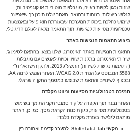
אתר אינטרנט נגיש הוא אתר המאפשר לאנשים עם מוגבלויות
שונות (כגון לקויות ראייה, מוגבלויות מוטוריות או קוגניטיביות)
לגלוש ביעילות, בנוחות ובהנאה. האתר שלנו תוכנן כך שיאפשר
שימוש כהלכה ביכולות המערכת שבעזרתה הוא פועל ובאמצעות
טכנולוגיות מסייעות לנגישות, תוך התאמה מלאה לעולם הדיגיטלי.
ביצוע התאמות הנגישות באתר
התאמות הנגישות באתר האינטרנט שלנו בוצעו בהתאם לסימן ג’:
שירותי האינטרנט בתקנות שוויון זכויות לאנשים עם מוגבלות
(התאמות נגישות לשירות) התשע”ג 2013, ולתקן הישראלי ת”י
5568 המבוסס על הנחיות WCAG 2.0. האתר הונגש לרמה AA,
ובכפוף לשינויים והתאמות שבוצעו במסמך התקן הישראלי.
תמיכה בטכנולוגיות מסייעות וניווט מקלדת
האתר נבנה תוך הקפדה על קוד סמנטי תקני התומך בשימוש
בטכנולוגיות מסייעות, כגון תוכנות הקראת מסך. כמו כן, האתר
מותאם לגלישה בעזרת מקלדת בלבד:
מקשי
Tab
ו-
Shift+Tab
:
למעבר קדימה ואחורה בין