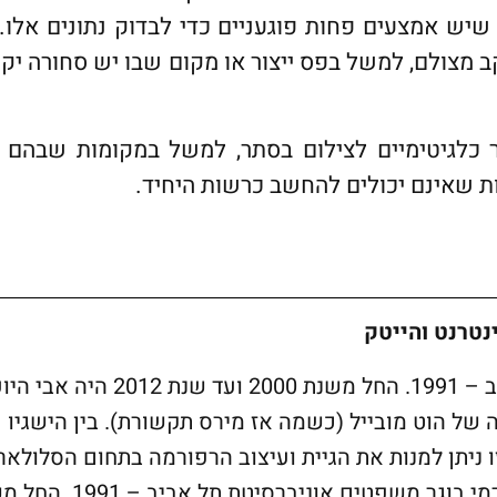
ש אמצעים פחות פוגעניים כדי לבדוק נתונים אלו. 
 מצולם, למשל בפס ייצור או מקום שבו יש סחורה יקר
ר כלגיטימיים לצילום בסתר, למשל במקומות שבהם 
ות שאינם יכולים להחשב כרשות היחיד.
נטרנט והייטק
בוגר משפטים אוניברסיטת תל אביב – 1991. החל משנת 2000 ועד שנת 2012 ה
של הוט מובייל (כשמה אז מירס תקשורת). בין הישגיו
ו ניתן למנות את הגיית ועיצוב הרפורמה בתחום הסלולאר,
(כניסת מפעילים חדשים, הפחתת דמי בוגר משפטים אוניברסיט