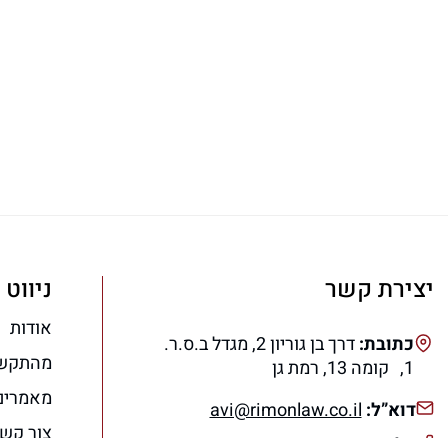
יצירת קשר
ניווט 
אודות
כתובת:
דרך בן גוריון 2, מגדל ב.ס.ר.
מהתקש
1, קומה 13, רמת גן
מאמרים
דוא”ל:
avi@rimonlaw.co.il
צור קש
טלפון:
077-318-6566