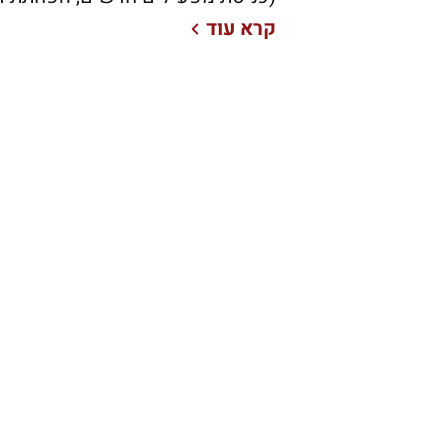
קרא עוד
2000 ועד שנת 12
אז מירס תקשורת). בין הישגיו העיק
הרפורמה בתחום הסלולאר, (כניסת