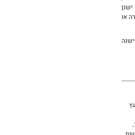
ישנן
ה או
ישנה
יה אבי היועץ
ת תל אביב – 1991. החל משנת