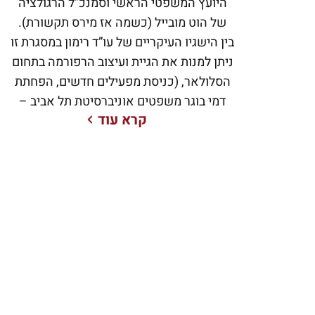
היועץ המשפטי הראשי וסמנכ”ל הרגולציה
של הוט מובייל (כשמה אז מירס תקשורת).
בין הישגיו העיקריים של עו”ד רימון במסגרת זו
ניתן למנות את הגיית ועיצוב הרפורמה בתחום
הסלולאר, (כניסת מפעילים חדשים, הפחתת
דמי בוגר משפטים אוניברסיטת תל אביב –
קרא עוד
1991. החל משנת 2000 ועד שנת 2012 היה
אבי היועץ המשפטי הראשי וסמנכ”ל
הרגולציה של הוט מובייל (כשמה אז מירס
תקשורת). בין הישגיו העיקריים של עו”ד רימון
במסגרת זו ניתן למנות את הגיית ועיצוב
הרפורמה בתחום הסלולאר, (כניסת מפעילים
חדשים, הפחתת דמי