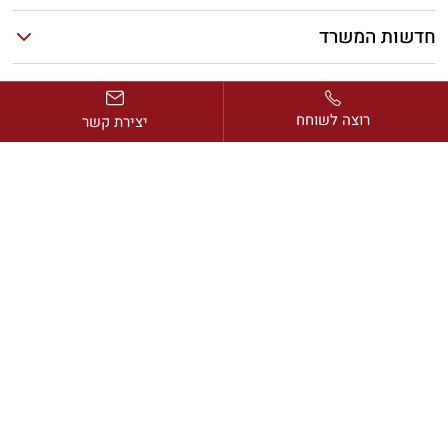
חדשות המשרד
מאמרים אחרונים
רוצה לשוחח
יצירת קשר
כתובת:
דרך בן גוריון 2, מגדל ב.ס.ר. 1, קומה 13, רמת גן
דוא”ל:
avi@rimonlaw.co.il
טלפון:
077-318-6566