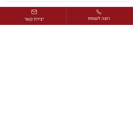
מאמרים אחרונים
רוצה לשוחח
יצירת קשר
כתובת:
דרך בן גוריון 2, מגדל ב.ס.ר. 1, קומה 13, רמת גן
דוא”ל:
avi@rimonlaw.co.il
טלפון:
077-318-6566