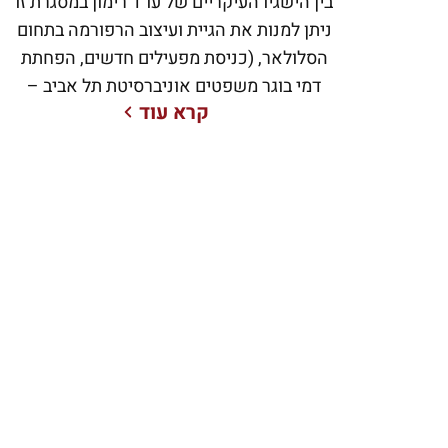
בין הישגיו העיקריים של עו”ד רימון במסגרת זו
ניתן למנות את הגיית ועיצוב הרפורמה בתחום
הסלולאר, (כניסת מפעילים חדשים, הפחתת
דמי בוגר משפטים אוניברסיטת תל אביב –
קרא עוד
1991. החל משנת 2000 ועד שנת 2012 היה
אבי היועץ המשפטי הראשי וסמנכ”ל
הרגולציה של הוט מובייל (כשמה אז מירס
תקשורת). בין הישגיו העיקריים של עו”ד רימון
במסגרת זו ניתן למנות את הגיית ועיצוב
הרפורמה בתחום הסלולאר, (כניסת מפעילים
חדשים, הפחתת דמי