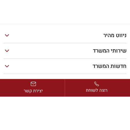
ניווט מהיר
שירותי המשרד
חדשות המשרד
מאמרים אחרונים
רוצה לשוחח
יצירת קשר
כתובת:
דרך בן גוריון 2, מגדל ב.ס.ר. 1, קומה 13, רמת גן
דוא”ל:
avi@rimonlaw.co.il