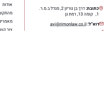
אודות
כתובת:
דרך בן גוריון 2, מגדל ב.ס.ר.
מהתקש
1, קומה 13, רמת גן
מאמרים
דוא”ל:
avi@rimonlaw.co.il
צור קש
טלפון:
077-318-6566
הצהרת 
תנאי ש
מדיניות