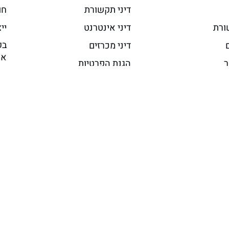
דיני תקשורת
חו
ורת
דיני אינטרנט
יי
בק
דיני מכרזים
אח
ר
הגנת הפרטיות
או
נגישות
משפט מסחרי והייטק
מה
ימוש באתר
משפט מנהלי ורגולציה
 פרטיות