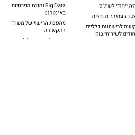
Big Data והגנת הפרטיות
זה ייחודי לשת"פ
באינטרנט
צגנו בעתירה מנהלית
מהפכת הרישוי של משרד
שות לרישיונות כלליים
התקשורת
ודים לשירותי בזק
תוכן גולשים הוביל לאחריות
שר ניסוי ראשון באינטרנט
אתר אינטרנט בגין הוצאת
יר ללא תשתית קרקעית
לשון הרע
ביהמ”ש המחוזי ת”א: ניתן
לתבוע תאגידים בינלאומיים
הפועלים ברשת האינטרנט
בישראל, והכיר בתביעה
כיצוגית
תובענה ייצוגית כנגד
Linkedin בישראל