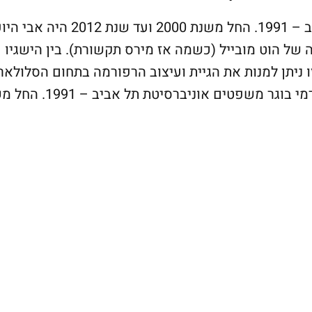
בוגר משפטים אוניברסיטת תל אביב – 1991. החל משנת 2000 ועד שנת 2012 ה
של הוט מובייל (כשמה אז מירס תקשורת). בין הישגיו
ו ניתן למנות את הגיית ועיצוב הרפורמה בתחום הסלולאר,
(כניסת מפעילים חדשים, הפחתת דמי בוגר משפטים אוניברסיט
20 היה אבי היועץ המשפטי הראשי וסמנכ”ל הרגולציה של הוט מובייל 
ריים של עו”ד רימון במסגרת זו ניתן למנות את הגיית ועי
 מפעילים חדשים, הפחתת דמי