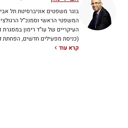
המשפטי הראשי וסמנכ”ל הרגולציה 
העיקריים של עו”ד רימון במסגרת ז
קרא עוד
2000 ועד שנת 12
אז מירס תקשורת). בין הישגיו העיק
הרפורמה בתחום הסלולאר, (כניסת