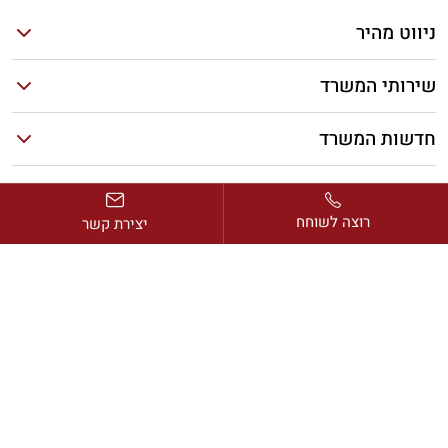
ניווט מהיר
שירותי המשרד
חדשות המשרד
מאמרים אחרונים
רוצה לשוחח
יצירת קשר
כתובת:
דרך בן גוריון 2, מגדל ב.ס.ר. 1, קומה 13, רמת גן
דוא”ל:
avi@rimonlaw.co.il
טלפון:
077-318-6566