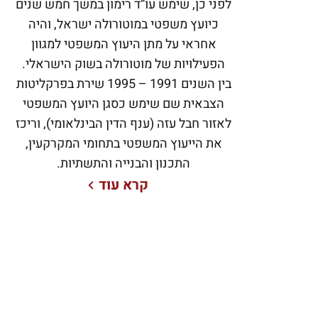
לפני כן, שימש עו”ד רימון במשך חמש שנים
התדרים בשנת 2011, בלימת החמרת
כיועץ משפטי במוטורולה ישראל, והיה
רגולציית אתרי השידור והשגת הרישיון
אחראי על מתן היעוץ המשפטי למגוון
הסלולארי הראשון של חברה זו. כמו כן, היה
הפעילויות של מוטורולה בשוק הישראלי.
עו”ד רימון שותף למשלחת מדינת ישראל
בין השנים 1991 – 1995 שירת בפרקליטות
לכנס הטלקומוניקציה העולמי (ITU) בתחום
הצבאית שם שימש כסגן היועץ המשפטי
תדרי הרדיו.
לאזור חבל עזה (ענף הדין הבינלאומי), וריכז
את הייעוץ המשפטי בתחומי המקרקעין,
התכנון והבנייה והתשתיות.
קרא עוד