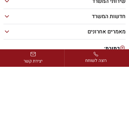
שירותי המשרד
חדשות המשרד
מאמרים אחרונים
כתובת:
דרך בן גוריון 2, מגדל ב.ס.ר. 1, קומה 13, רמת גן
רוצה לשוחח
יצירת קשר
דוא”ל:
avi@rimonlaw.co.il
טלפון:
077-318-6566