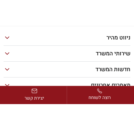
ניווט מהיר
שירותי המשרד
חדשות המשרד
מאמרים אחרונים
רוצה לשוחח
יצירת קשר
כתובת:
דרך בן גוריון 2, מגדל ב.ס.ר. 1, קומה 13, רמת גן
דוא”ל:
avi@rimonlaw.co.il