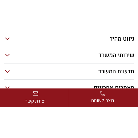
ניווט מהיר
שירותי המשרד
חדשות המשרד
מאמרים אחרונים
רוצה לשוחח
יצירת קשר
כתובת:
דרך בן גוריון 2, מגדל ב.ס.ר. 1, קומה 13, רמת גן
דוא”ל:
avi@rimonlaw.co.il