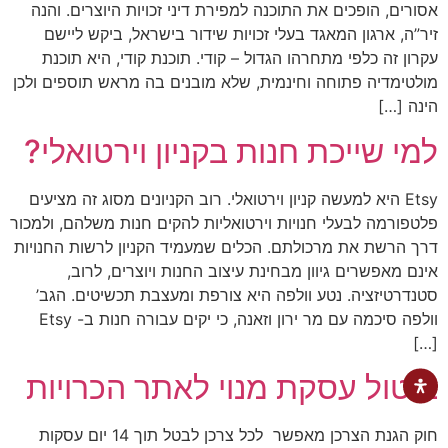
אסורים, הופכים את התוכנה למפירת דיני זכויות היוצרים. והנה
זיר”ה, ארגון המאגד בעלי זכויות שידור בישראל, ביקש ליישם
עקרון זה כלפי מתחרהו הגדול – קודי. תוכנת קודי, היא תוכנת
מולטימדיה פתוחה וחינמית, שלא מובנים בה מראש תוספים ולכן
הינה […]
למי שייכת חנות בקניון וירטואלי?
Etsy היא למעשה קניון וירטואלי. רוב הקניונים מסוג זה מציעים
פלטפורמה לבעלי חנויות וירטואליות להקים חנות משלהם, ולמכור
דרך הרשת את מרכולתם. הכלים שמעמיד הקניון לרשות החנויות
אינם מאפשרים גיוון מבחינת עיצוב החנות ויוצרים, לרוב,
סטנדרטיזציה. נטע וולפה היא צורפת ומעצבת תכשיטים. הגב’
וולפה סיכמה עם מר ירון וזאנה, כי יקים עבורה חנות ב- Etsy
[…]
ביטול עסקת מנוי לאתר הכרויות
חוק הגנת הצרכן מאפשר לכל צרכן לבטל תוך 14 יום עסקות