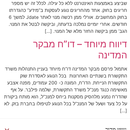
שביצע באמצעות האינטרנט ללא כל עילה. לכלל זה יש מספר
חריגים בחוק. אחד מהחריגים נוגע לעסקות ב”מידע” כהגדרתו
בחוק המחשבים. אורלי ממן רכשה מנוי לאתר Jdate למשך 6
חודשים. אחרי יומיים נמלכה בדעתה, וביקשה לבטל את המנוי.
הגב’ ממן ביקשה החזר מלא של המנוי. […]
דיווח מיוחד – דו”ח מבקר
המדינה
אתמול פרסם מבקר המדינה דו”ח מיוחד בעניין התנהלות משרד
התקשורת בשנתיים האחרונות בכל הנוגע לאסדרת שוק
התקשורת הנייחת. הדו”ח, המונה כ- 200 עמודים, מפנה אצבע
מאשימה כנגד מנכ”ל משרד התקשורת, שלמה פילבר. על אף
שהדו”ח נמנע מלהסיק מסקנות ביחס למנכ”ל, הוא מותח ביקורת
על כל צעד ושעל של המנכ”ל בכל הנוגע לטיפולו בחברת בזק. לא
[…]
ניווט מהיר